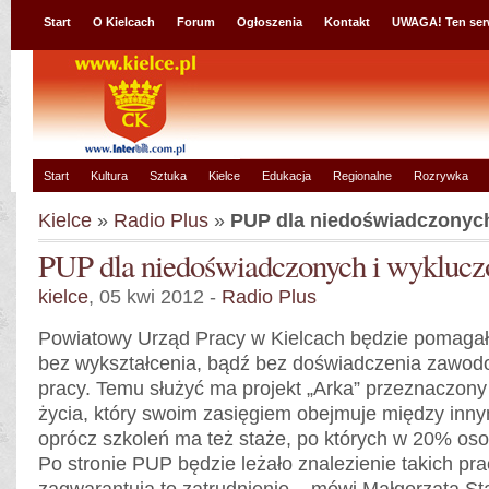
Start
O Kielcach
Forum
Ogłoszenia
Kontakt
UWAGA! Ten ser
Start
Kultura
Sztuka
Kielce
Edukacja
Regionalne
Rozrywka
Kielce
»
Radio Plus
»
PUP dla niedoświadczonyc
PUP dla niedoświadczonych i wyklucz
kielce
, 05 kwi 2012 -
Radio Plus
Powiatowy Urząd Pracy w Kielcach będzie pomaga
bez wykształcenia, bądź bez doświadczenia zawod
pracy. Temu służyć ma projekt „Arka” przeznaczony 
życia, który swoim zasięgiem obejmuje między innym
oprócz szkoleń ma też staże, po których w 20% oso
Po stronie PUP będzie leżało znalezienie takich pr