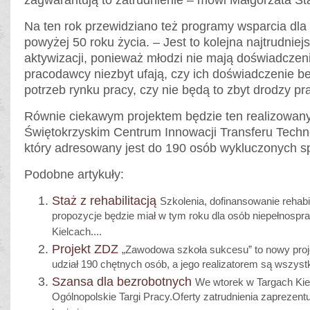
zagwarantują to zatrudnienie – mówi Małgorzata Sta
Na ten rok przewidziano też programy wsparcia dla 
powyżej 50 roku życia. – Jest to kolejna najtrudniej
aktywizacji, ponieważ młodzi nie mają doświadczen
pracodawcy niezbyt ufają, czy ich doświadczenie 
potrzeb rynku pracy, czy nie będą to zbyt drodzy pr
Równie ciekawym projektem będzie ten realizowany
Świętokrzyskim Centrum Innowacji Transferu Techno
który adresowany jest do 190 osób wykluczonych s
Podobne artykuły:
Staż z rehabilitacją
Szkolenia, dofinansowanie rehabili
propozycje będzie miał w tym roku dla osób niepełnos
Kielcach....
Projekt ZDZ
„Zawodowa szkoła sukcesu” to nowy proj
udział 190 chętnych osób, a jego realizatorem są wszyst
Szansa dla bezrobotnych
We wtorek w Targach Kie
Ogólnopolskie Targi Pracy.Oferty zatrudnienia zaprezen