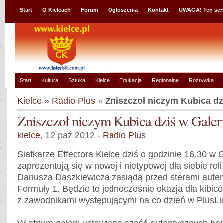
Start
O Kielcach
Forum
Ogłoszenia
Kontakt
UWAGA! Ten ser
Start
Kultura
Sztuka
Kielce
Edukacja
Regionalne
Rozrywka
Kielce
»
Radio Plus
»
Zniszczoł niczym Kubica dz
Zniszczoł niczym Kubica dziś w Galer
kielce
, 12 paź 2012 -
Radio Plus
Siatkarze Effectora Kielce dziś o godzinie 16.30 w 
zaprezentują się w nowej i nietypowej dla siebie rol
Dariusza Daszkiewicza zasiądą przed sterami aute
Formuły 1. Będzie to jednocześnie okazja dla kibic
z zawodnikami występującymi na co dzień w PlusLi