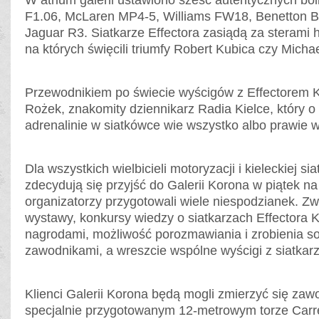
W atrium galerii ustawiono sześć autentycznych b
F1.06, McLaren MP4-5, Williams FW18, Benetton 
Jaguar R3. Siatkarze Effectora zasiądą za sterami 
na których święcili triumfy Robert Kubica czy Mich
Przewodnikiem po świecie wyścigów z Effectorem K
Rożek, znakomity dziennikarz Radia Kielce, który o 
adrenalinie w siatkówce wie wszystko albo prawie 
Dla wszystkich wielbicieli motoryzacji i kieleckiej sia
zdecydują się przyjść do Galerii Korona w piątek na
organizatorzy przygotowali wiele niespodzianek. Z
wystawy, konkursy wiedzy o siatkarzach Effectora K
nagrodami, możliwość porozmawiania i zrobienia so
zawodnikami, a wreszcie wspólne wyścigi z siatkar
Klienci Galerii Korona będą mogli zmierzyć się zaw
specjalnie przygotowanym 12-metrowym torze Carr