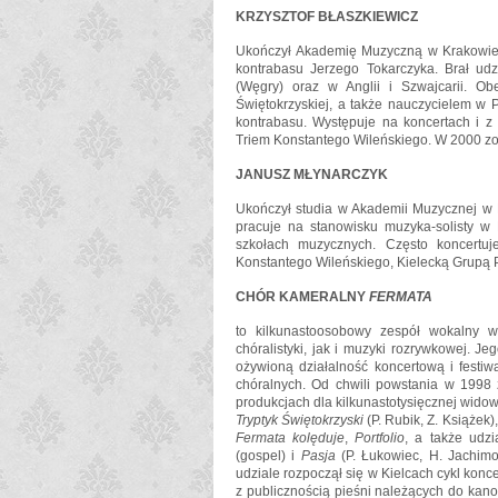
KRZYSZTOF BŁASZKIEWICZ
Ukończył Akademię Muzyczną w Krakowie 
kontrabasu Jerzego Tokarczyka. Brał udz
(Węgry) oraz w Anglii i Szwajcarii. Ob
Świętokrzyskiej, a także nauczycielem w 
kontrabasu. Występuje na koncertach i z 
Triem Konstantego Wileńskiego. W 2000 zos
JANUSZ MŁYNARCZYK
Ukończył studia w Akademii Muzycznej w K
pracuje na stanowisku muzyka-solisty w F
szkołach muzycznych. Często koncertuje
Konstantego Wileńskiego, Kielecką Grupą P
CHÓR KAMERALNY
FERMATA
to kilkunastoosobowy zespół wokalny 
chóralistyki, jak i muzyki rozrywkowej. J
ożywioną działalność koncertową i festiw
chóralnych. Od chwili powstania w 1998
produkcjach dla kilkunastotysięcznej widow
Tryptyk Świętokrzyski
(P. Rubik, Z. Książek)
Fermata kolęduje
,
Portfolio
, a także udz
(gospel) i
Pasja
(P. Łukowiec, H. Jachimo
udziale rozpoczął się w Kielcach cykl konce
z publicznością pieśni należących do kanon