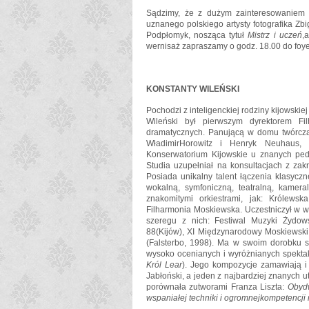
Sądzimy, że z dużym zainteresowaniem 
uznanego polskiego artysty fotografika Zb
Podpłomyk, nosząca tytuł
Mistrz i uczeń
,
a
wernisaż zapraszamy o godz. 18.00 do foye
KONSTANTY WILEŃSKI
Pochodzi z inteligenckiej rodziny kijowsk
Wileński
był pierwszym dyrektorem Filh
dramatycznych. Panującą w domu twórczą a
Władimir
Horowitz
i
Henryk Neuhaus, 
Konserwatorium Kijowskie u znanych peda
Studia uzupełniał na konsultacjach z za
Posiada unikalny talent łączenia klasyc
wokalną, symfoniczną, teatralną, kamera
znakomitymi orkiestrami, jak: Królewsk
Filharmonia Moskiewska. Uczestniczył w w
szeregu z nich:
Festiwal Muzyki Żydows
88
(Kijów),
XI Międzynarodowy Moskiewski
(Falsterbo, 1998). Ma w swoim dorobku 
wysoko ocenianych i wyróżnianych spektak
Król Lear
). Jego kompozycje zamawiają i w
Jabłoński, a jeden z najbardziej znanych 
porównała z
utworami Franza Liszta:
Obydw
wspaniałej techniki i ogromnej
kompetencji