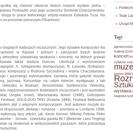
spotka się również otwarcie dwóch nowych wystaw: jedna –
Politech
igniewa Podsiadło oraz jego uczennicy Dominiki Dzierżymirskiej-
 druga to prace kieleckiego artysty-malarza Edwarda Tuza. Na
Teatr La
r na poziomie pierwszym Filharmonii.
Urząd M
Tagi
agroturystyk
iej o bogatych tradycjach muzycznych. Jego dziadek kompozytor
Ilia
Galeria Echo
armonii w Kijowie i jednym z założycieli trzech teatrów
koncert
ko
tmosferę uświetniały spotkania i koncerty, na których grywali
bywała także Isadora Duncan
. Ukończył z wyróżnieniem
żylaków
Lew
muz
gogów: A. Sztogarenko (kompozycja), R. Łysenko (fortepian).
kresu kompozycji u Rodiona Szczedrina i Arama Chaczaturiana.
prac
pomoc
Roz
znego i jazzowego wykonawstwa. Uprawia różne gatunki muzyki:
lną, jazzową. Koncertuje na całym świecie, występując z tak
Sztuk
a Orkiestra w Brukseli, Jerozolimska Symfoniczna Orkiestra,
ielu międzynarodowych festiwalach muzycznych i jest laureatem
wystawa
kiej
(Anglia, Izrael),
Warszawska
Jesień
(1998),
Gołosijewo
świętokrzyst
 Festiwal
,
SOLO-DUO-TRIO
(Kraków 1989),
Festiwal Bethovena
siedem płyt z własnymi kompozycjami. Jest autorem muzyki do
li (
Kopciuszek
,
Ballady i romanse
– premiera w Londynie 1998,
ykonują tacy artyści, jak: Kevin Kenner, Mikołaj Petrow, Peter
utworów –
Sonata
- szwedzka gazeta BLT (Blekinde Lans Tinging)
oje są doskonali w wirtuozowskich pasażach, które potrzebują
 muzycznej
.