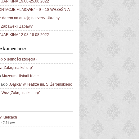
AR KINA 19.08-25.08.2022
NTACJE FILMOWE” – 9 – 18 WRZEŚNIA
 darem na aukcję na rzecz Ukrainy
Zabawek i Zabawy
AR KINA 12.08-18.08.2022
e komentarze
p o jedności (zdjęcia)
 ‚Zakręt na kulturę’
o
Muzeum Historii Kielc
jak o
„Gąska” w Teatrze im. S. Żeromskiego
o
Weź ‚Zakręt na kulturę’
w Kielcach
 - 5:24 pm