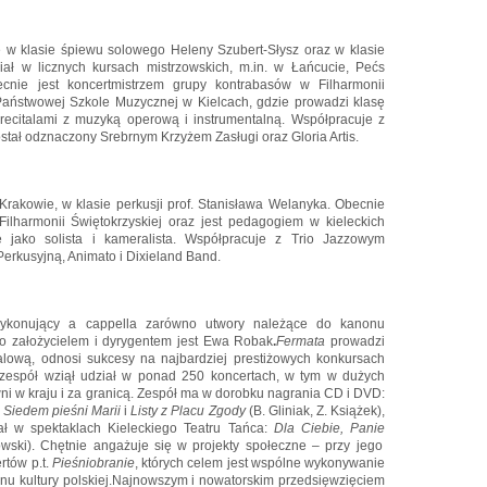
w klasie śpiewu solowego Heleny Szubert-Słysz oraz w klasie
iał w licznych kursach mistrzowskich, m.in. w Łańcucie, Pećs
ecnie jest koncertmistrzem grupy kontrabasów w Filharmonii
Państwowej Szkole Muzycznej w Kielcach, gdzie prowadzi klasę
recitalami z muzyką operową i instrumentalną. Współpracuje z
tał odznaczony Srebrnym Krzyżem Zasługi oraz Gloria Artis.
rakowie, w klasie perkusji prof. Stanisława Welanyka. Obecnie
ilharmonii Świętokrzyskiej oraz jest pedagogiem w kieleckich
 jako solista i kameralista. Współpracuje z Trio Jazzowym
erkusyjną, Animato i Dixieland Band.
wykonujący a cappella zarówno utwory należące do kanonu
ego założycielem i dyrygentem jest Ewa Robak
.
Fermata
prowadzi
alową, odnosi sukcesy na najbardziej prestiżowych konkursach
 zespół wziął udział w ponad 250 koncertach, w tym w dużych
ni w kraju i za granicą. Zespół ma w dorobku nagrania CD i DVD:
,
Siedem pieśni Marii
i
Listy z Placu Zgody
(B. Gliniak, Z. Książek),
iał w spektaklach Kieleckiego Teatru Tańca:
Dla Ciebie, Panie
wski). Chętnie angażuje się w projekty społeczne – przy jego
rtów p.t.
Pieśniobranie
, których celem jest wspólne wykonywanie
u kultury polskiej.
Najnowszym i nowatorskim przedsięwzięciem