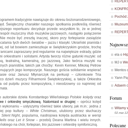
REPERTU
KONFRO
Pochód z
ogramem tradycyjnie nawiązuje do okresu bożonarodzeniowego,
lęd. Świąteczny charakter naszego spotkania podkreślą również
Muzeum 
iejszego repertuaru decyduje przede wszystkim to, że w jednej
REPERTU
espół muzyczny i/lub muzyków jazzowych, nastąpiło połączenie
Nie może być zresztą inaczej, skoro przy fortepianie zasiądzie
alania tych dwóch światów – jazzu i klasyki. Ukraiński pianista i
Najnowsz
kiej, od lat bowiem zamieszkuje w świętokrzyskim grodzie, trochę
anicami zapraszany jest regularnie na największe estrady, gdzie
ela o
Hip
 orkiestrami i solistami. Artysta tworzy różne gatunki muzyki: od
ną, teatralną, kameralną, po jazzową. Jako twórca muzyki na
MJ o
Weź
nych pianistów, takich jak choćby: Kevin Kenner, Mikołaj Petrow
onujących jego kompozycje. Naszego gościa solidarnie wspierać
Mentos 
basie oraz Janusz Młynarczyk na perkusji – członkowie Tria
Yann Pa
 dzień muzycy Filharmonii Świętokrzyskiej, a także Orkiestra
 od pulpitu przez kompozytora, i nieodzowny co najmniej od
Adaem
mata
.
Forum
o autorskie dzieła Konstantego Wileńskiego
Polskie kolędy
oraz
zowe i orkiestrę smyczkową. Natomiast w drugiej
– oprócz kolęd
wykonaniu – usłyszymy również takie utwory, jak m.in.: jedna z
Witamy 
iej pop kultury –
White Christmas
, ulubiony przez słuchaczy
02.mar.12
y
Silent Night
, popularna, nastrojowa kolęda austriacka w wersji
Bells
oraz
Let it Snow
– przebój Deana Martina i wielu innych.
Polecane
kiego na chór, fortepian, trio jazzowe i orkiestrę symfoniczną.