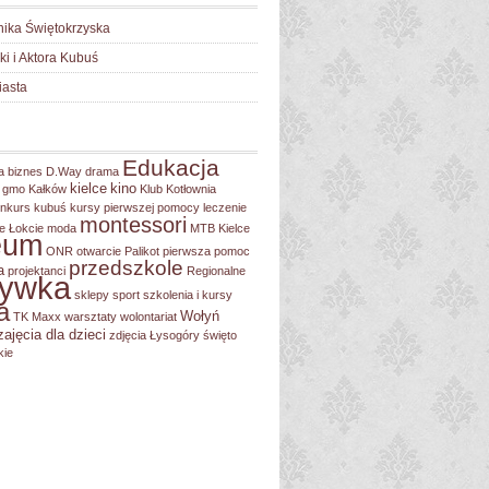
nika Świętokrzyska
lki i Aktora Kubuś
iasta
Edukacja
a
biznes
D.Way
drama
kielce
kino
gmo
Kałków
Klub Kotłownia
nkurs
kubuś
kursy pierwszej pomocy
leczenie
montessori
e Łokcie
moda
MTB Kielce
eum
ONR
otwarcie
Palikot
pierwsza pomoc
przedszkole
a
projektanci
Regionalne
rywka
sklepy
sport
szkolenia i kursy
a
Wołyń
TK Maxx
warsztaty
wolontariat
zajęcia dla dzieci
zdjęcia
Łysogóry
święto
kie