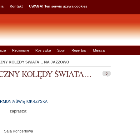
ia
Kontakt
UWAGA! Ten serwis używa cookies
acja
Regionalne
Rozrywka
Sport
Repertuar
Miejsca
NY KOLĘDY ŚWIATA… NA JAZZOWO
CZNY KOLĘDY ŚWIATA…
0
ARMONIA ŚWIĘTOKRZYSKA
zaprasza:
Sala Koncertowa