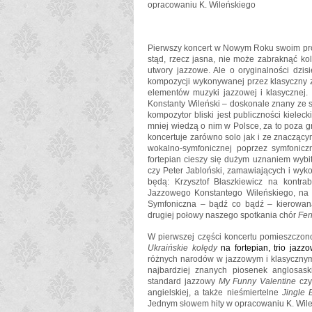
opracowaniu K. Wileńskiego
Pierwszy koncert w Nowym Roku swoim pr
stąd, rzecz jasna, nie może zabraknąć ko
utwory jazzowe. Ale o oryginalności dzis
kompozycji wykonywanej przez klasyczny z
elementów muzyki jazzowej i klasycznej. 
Konstanty Wileński – doskonale znany ze sc
kompozytor bliski jest publiczności kielec
mniej wiedzą o nim w Polsce, za to poza gr
koncertuje zarówno solo jak i ze znaczącymi
wokalno-symfonicznej poprzez symfonicz
fortepian cieszy się dużym uznaniem wybit
czy Peter Jabloński, zamawiających i wyk
będą: Krzysztof Błaszkiewicz na kontra
Jazzowego Konstantego Wileńskiego, na co
Symfoniczna – bądź co bądź – kierowana
drugiej połowy naszego spotkania chór
Fer
W pierwszej części koncertu pomieszczon
Ukraińskie kolędy
na fortepian, trio jaz
różnych narodów w jazzowym i klasycznym 
najbardziej znanych piosenek anglosask
standard jazzowy
My Funny Valentine
cz
angielskiej, a także nieśmiertelne
Jingle 
Jednym słowem hity w opracowaniu K. Wileńs