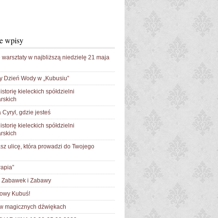
e wpisy
 warsztaty w najbliższą niedzielę 21 maja
y Dzień Wody w „Kubusiu”
istorię kieleckich spółdzielni
rskich
 Cyryl, gdzie jesteś
istorię kieleckich spółdzielni
rskich
sz ulicę, która prowadzi do Twojego
apia”
Zabawek i Zabawy
łowy Kubuś!
 w magicznych dźwiękach