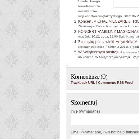
Święta Bożego
Narodzenia dla
mieszkańców
województwa świętokrzyskiego. Starosto P
Koncert „MICHAŁ MILCZAREK TRIO
Zbożowej w Kielcach odbędzie się konce
KONCERT FAMILIJNY MAGICZNA
września 2012, godz. 11.00 Sala Kamera
Z muzyką przez wieki. Arcydzieła M
Kielcach zaprasza 7 sierpnia 2011r. o godz
W Świątecznym nastroju
Państwowa Sz
na koncert „W Świątecznym nastroju”. W re
Komentarze (0)
Trackback URL
|
Comments RSS Feed
Skomentuj
Imię (wymagane)
Email (wymagane) (will not be published