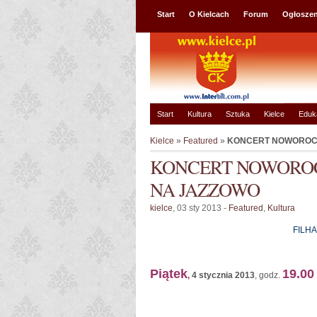
Start
O Kielcach
Forum
Ogłoszen
Start
Kultura
Sztuka
Kielce
Eduk
Kielce
»
Featured
»
KONCERT NOWOROCZ
KONCERT NOWORO
NA JAZZOWO
kielce
, 03 sty 2013 -
Featured
,
Kultura
FILH
Piątek
19.00
,
4 stycznia 2013
, godz.