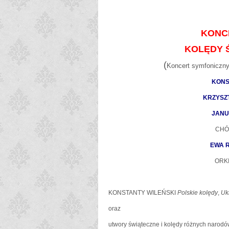
KONC
KOLĘDY 
(
Koncert symfonicz
KONS
KRZYSZ
JANU
CHÓ
EWA 
ORK
KONSTANTY WILEŃSKI
Polskie kolędy
,
Uk
oraz
utwory świąteczne i kolędy różnych narod