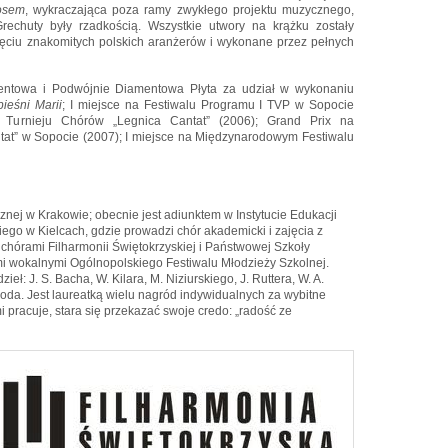
osem
, wykraczająca poza ramy zwykłego projektu muzycznego,
echuty były rzadkością. Wszystkie utwory na krążku zostały
ęciu znakomitych polskich aranżerów i wykonane przez pełnych
entowa i Podwójnie Diamentowa Płyta za udział w wykonaniu
ieśni Marii
; I miejsce na Festiwalu Programu I TVP w Sopocie
 Turnieju Chórów „Legnica Cantat” (2006); Grand Prix na
t” w Sopocie (2007); I miejsce na Międzynarodowym Festiwalu
nej w Krakowie; obecnie jest adiunktem w Instytucie Edukacji
go w Kielcach, gdzie prowadzi chór akademicki i zajęcia z
hórami Filharmonii Świętokrzyskiej i Państwowej Szkoły
łami wokalnymi Ogólnopolskiego Festiwalu Młodzieży Szkolnej.
ł: J. S. Bacha, W. Kilara, M. Niziurskiego, J. Ruttera, W. A.
oda. Jest laureatką wielu nagród indywidualnych za wybitne
i pracuje, stara się przekazać swoje credo: „radość ze