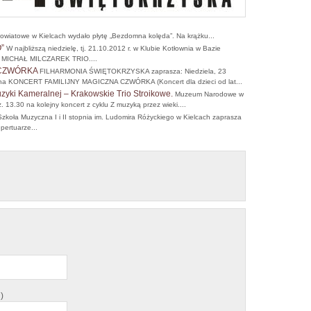
owiatowe w Kielcach wydało płytę „Bezdomna kolęda”. Na krążku...
”
W najbliższą niedzielę, tj. 21.10.2012 r. w Klubie Kotłownia w Bazie
rt MICHAŁ MILCZAREK TRIO....
 CZWÓRKA
FILHARMONIA ŚWIĘTOKRZYSKA zaprasza: Niedziela, 23
lna KONCERT FAMILIJNY MAGICZNA CZWÓRKA (Koncert dla dzieci od lat...
uzyki Kameralnej – Krakowskie Trio Stroikowe.
Muzeum Narodowe w
. 13.30 na kolejny koncert z cyklu Z muzyką przez wieki....
koła Muzyczna I i II stopnia im. Ludomira Różyckiego w Kielcach zaprasza
pertuarze...
)