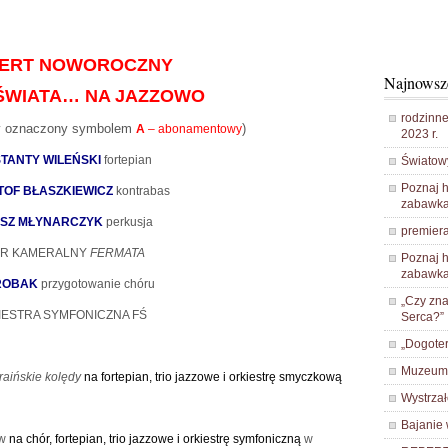
ERT NOWOROCZNY
Najnowsz
ŚWIATA… NA JAZZOWO
rodzinne
ny oznaczony symbolem
)
A
– abonamentowy
2023 r.
TANTY WILEŃSKI
fortepian
Światow
Poznaj h
TOF BŁASZKIEWICZ
kontrabas
zabawka
SZ MŁYNARCZYK
perkusja
premiera
R KAMERALNY
FERMATA
Poznaj h
zabawka
ROBAK
przygotowanie chóru
„Czy zna
IESTRA SYMFONICZNA FŚ
Serca?”
„Dogoter
Muzeum 
raińskie kolędy
na fortepian, trio jazzowe i orkiestrę smyczkową
Wystrza
Bajanie
ów
na chór, fortepian, trio jazzowe i orkiestrę symfoniczną
w