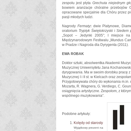
zespołu jest płyta
Grechuta niejednym gł
bowiem aranżacje chóralne przebojów Gr
opracowane specjalnie dla Chóru przez pi
pasji młodych ludzi.
Nagrody
Fermaty
:
dwie Platynowe, Diam
oratorium
Tryptyk Świętokrzyski
i
Siedem p
„Sopot – Jedynki 2005”; I miejsce na
Międzynarodowym Festiwalu „Mundus Canta
w Pradze i Nagroda dla Dyrygenta (2011).
EWA ROBAK
Doktor sztuki, absolwentka Akademii Muzycz
Muzycznej Uniwersytetu Jana Kochanowskie
dyrygowania. Ma w swoim dorobku pracę z c
Muzycznej I i II st. w Kielcach oraz zespo
Przygotowywała chóry do wykonania m.in. dzie
Mozarta, R. Wagnera, G. Verdiego, C. Goun
osiągnięcia artystyczne. Zespołom, z którym
wspólnego muzykowania”.
Podobne artykuły:
Kolędy od starosty
Wyjątkowy prezent na