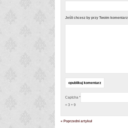
Jeśli chcesz by przy Twoim komentarzu 
Captcha
*
= 3 + 9
« Poprzedni artykuł