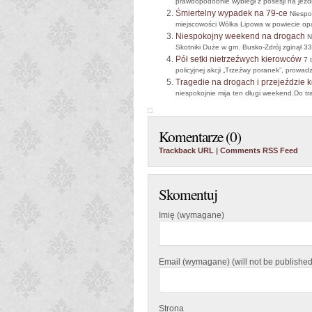
prawdopodobnie wybiegł z posesji na jezd
Śmiertelny wypadek na 79-ce
Niespo
miejscowości Wólka Lipowa w powiecie opa
Niespokojny weekend na drogach
N
Skotniki Duże w gm. Busko-Zdrój zginął 33
Pół setki nietrzeźwych kierowców
7 
policyjnej akcji „Trzeźwy poranek”, prowa
Tragedie na drogach i przejeździe 
niespokojnie mija ten długi weekend.Do tr
Komentarze (0)
Trackback URL
|
Comments RSS Feed
Skomentuj
Imię (wymagane)
Email (wymagane) (will not be published
Strona