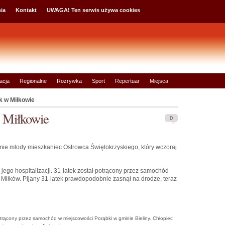
ia
Kontakt
UWAGA! Ten serwis używa cookies
acja
Regionalne
Rozrywka
Sport
Repertuar
Miejsca
k w Miłkowie
w Miłkowie
0
mie młody mieszkaniec Ostrowca Świętokrzyskiego, który wczoraj
ego hospitalizacji. 31-latek został potrącony przez samochód
Miłków. Pijany 31-latek prawdopodobnie zasnął na drodze, teraz
otrącony przez samochód w miejscowości Porąbki w gminie Bieliny. Chłopiec