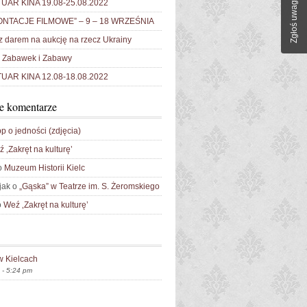
AR KINA 19.08-25.08.2022
Zgłoś uwagi
NTACJE FILMOWE” – 9 – 18 WRZEŚNIA
 darem na aukcję na rzecz Ukrainy
Zabawek i Zabawy
AR KINA 12.08-18.08.2022
e komentarze
p o jedności (zdjęcia)
 ‚Zakręt na kulturę’
o
Muzeum Historii Kielc
jak o
„Gąska” w Teatrze im. S. Żeromskiego
o
Weź ‚Zakręt na kulturę’
w Kielcach
 - 5:24 pm