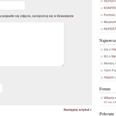
REPERTU
KONFRO
Pochód z
pojawiło się zdjęcie, zarejestruj się w
Gravatarze
.
Muzeum 
REPERTU
Najnowsz
ela o
Hip
MJ o
Weź
Mentos 
Yann Pa
Adaem
Forum
Witamy 
02.mar.12
Następny artykuł »
Polecane