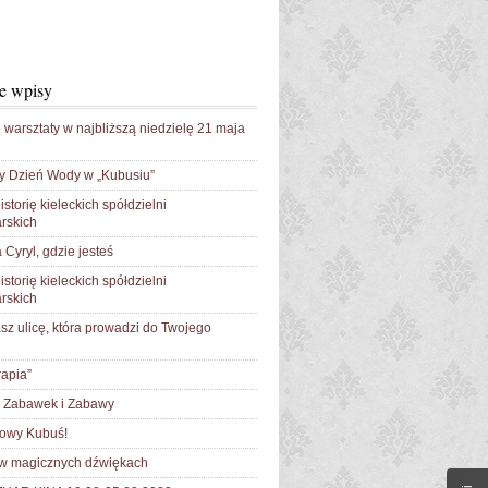
e wpisy
 warsztaty w najbliższą niedzielę 21 maja
y Dzień Wody w „Kubusiu”
istorię kieleckich spółdzielni
rskich
 Cyryl, gdzie jesteś
istorię kieleckich spółdzielni
rskich
sz ulicę, która prowadzi do Twojego
apia”
Zabawek i Zabawy
łowy Kubuś!
 w magicznych dźwiękach