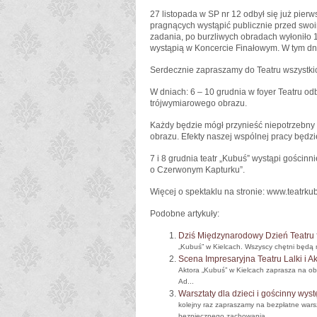
27 listopada w SP nr 12 odbył się już pierw
pragnących wystąpić publicznie przed swoim
zadania, po burzliwych obradach wyłoniło 1
wystąpią w Koncercie Finałowym. W tym dn
Serdecznie zapraszamy do Teatru wszystkic
W dniach: 6 – 10 grudnia w foyer Teatru od
trójwymiarowego obrazu.
Każdy będzie mógł przynieść niepotrzebny bu
obrazu. Efekty naszej wspólnej pracy będzi
7 i 8 grudnia teatr „Kubuś” wystąpi gościnn
o Czerwonym Kapturku”.
Więcej o spektaklu na stronie: www.teatrk
Podobne artykuły:
Dziś Międzynarodowy Dzień Teatru
„Kubuś” w Kielcach. Wszyscy chętni będą m
Scena Impresaryjna Teatru Lalki i A
Aktora „Kubuś” w Kielcach zaprasza na o
Ad...
Warsztaty dla dzieci i gościnny wys
kolejny raz zapraszamy na bezpłatne wars