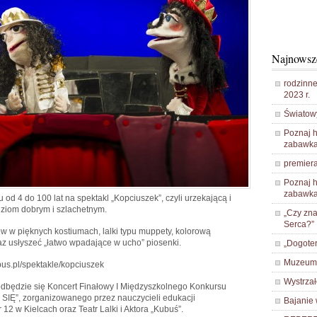
Najnowsz
rodzinne
2023 r.
Światow
Poznaj h
zabawka
premiera
Poznaj h
zabawka
od 4 do 100 lat na spektakl „Kopciuszek”, czyli urzekającą i
dziom dobrym i szlachetnym.
„Czy zna
Serca?”
 w pięknych kostiumach, lalki typu muppety, kolorową
az usłyszeć „łatwo wpadające w ucho” piosenki.
„Dogoter
Muzeum 
bus.pl/spektakle/kopciuszek
Wystrza
 odbędzie się Koncert Finałowy I Międzyszkolnego Konkursu
IĘ”, zorganizowanego przez nauczycieli edukacji
Bajanie
2 w Kielcach oraz Teatr Lalki i Aktora „Kubuś”.