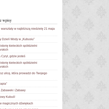
e wpisy
 warsztaty w najbliższą niedzielę 21 maja
y Dzień Wody w „Kubusiu”
istorię kieleckich spółdzielni
rskich
 Cyryl, gdzie jesteś
istorię kieleckich spółdzielni
rskich
sz ulicę, która prowadzi do Twojego
apia”
Zabawek i Zabawy
łowy Kubuś!
 w magicznych dźwiękach