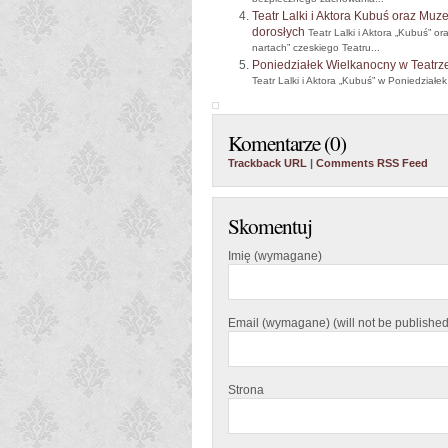
bezpiecznego zachowania...
Teatr Lalki i Aktora Kubuś oraz Mu
dorosłych
Teatr Lalki i Aktora „Kubuś” 
nartach” czeskiego Teatru...
Poniedziałek Wielkanocny w Teatrze 
Teatr Lalki i Aktora „Kubuś” w Poniedziałek 
Komentarze (0)
Trackback URL
|
Comments RSS Feed
Skomentuj
Imię (wymagane)
Email (wymagane) (will not be published
Strona