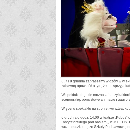
6, 7 i 8 grudnia zapraszamy widzów w wieku 
zabawną opowieść o tym, że los sprzyja lu
W spektaklu będzie można zobaczyć aktorów
scenografię, pomysłowe animacje i gagi or
Więcej o spektaklu na stronie: www.teatrku
6 grudnia o godz. 14.00 w teatrze „Kubuś”
Recytatorskiego pod hasłem „UŚMIECHNIJ S
wczesnoszkolnej ze Szkoły Podstawowej nr 1