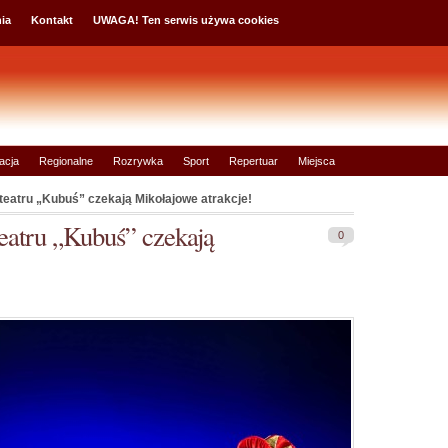
ia
Kontakt
UWAGA! Ten serwis używa cookies
acja
Regionalne
Rozrywka
Sport
Repertuar
Miejsca
 teatru „Kubuś” czekają Mikołajowe atrakcje!
eatru „Kubuś” czekają
0