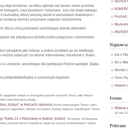
REPERTU
szy etap konkursu, na który zgłosiło się bardzo wielu uczniów
KONFRO
i kolegami, nauczycielami i rodzinami. Jury nie miało łatwego
4 laureatów, którzy wezmą udział w warsztatach teatralnych i
Pochód z
iu zostaną również przyznane nagrody i wyróżnienia.
Muzeum 
h, którzy chcą podziwiać wschodzące talenty aktorskie!
REPERTU
będzie się artystyczna zbiórka butów połączona z tworzeniem
Najnowsz
t (obojętnie jaki rodzaj), a potem przykleić go do wielkiego
ela o
Hip
e można zobaczyć na stronie internetowej i facebook’u Teatru.
MJ o
Weź
ie w Londynie, prezentując dla tamtejszej Polonii spektakl „Bajka
Mentos 
ubus.pl/spektakle/bajka-o-czerwonym-kapturku
Yann Pa
Adaem
To wyjątkowe święto w szczególny sposób obchodzi Teatr Lalki i Aktora
Forum
ieli niepowtarzalną okazję...
ktora „Kubuś” w Kielcach zaprasza
Scena Impresaryjna Teatru Lalki i
Witamy 
bsypany nagrodami, lalkowy monodram „Żywoty świętych osiedlowych” Teatru
02.mar.12
tęp Teatru 21 z Warszawy w teatrze „Kubuś”.
W sobotę 16 listopada
ztaty, podczas których będziecie mogli się nauczyć podstawowych zasad
Polecane