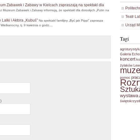
zeum Zabawek i Zabawy w Kielcach zapraszają na spektakl dla
Politech
oraz Muzeum Zabawek i Zabawy informują, że spektakl dla dorosłych „Putin na
Teatr La
Lalki i Aktora „Kubuś”
Na spektakl familijny „Być jak Pippi” zaprasza
Urząd M
Wielkanocny, tj. 9 kwietnia o godz....
Tagi
agroturystyk
Galeria Echo
koncert
ko
żylaków
Lew
muz
prac
pomoc
Roz
Sztuk
wystawa
)
świętokrzyst