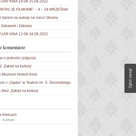
AR KINA 19.08-25.08.2022
NTACJE FILMOWE” – 9 – 18 WRZEŚNIA
 darem na aukcję na rzecz Ukrainy
Zabawek i Zabawy
AR KINA 12.08-18.08.2022
e komentarze
p o jedności (zdjęcia)
 ‚Zakręt na kulturę’
Zgłoś uwagi
o
Muzeum Historii Kielc
jak o
„Gąska” w Teatrze im. S. Żeromskiego
o
Weź ‚Zakręt na kulturę’
w Kielcach
 - 5:24 pm