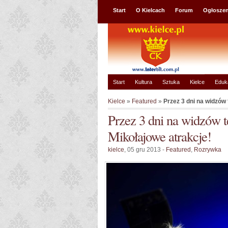
Start
O Kielcach
Forum
Ogłoszen
Start
Kultura
Sztuka
Kielce
Eduk
Kielce
»
Featured
»
Przez 3 dni na widzów
Przez 3 dni na widzów t
Mikołajowe atrakcje!
kielce
, 05 gru 2013 -
Featured
,
Rozrywka