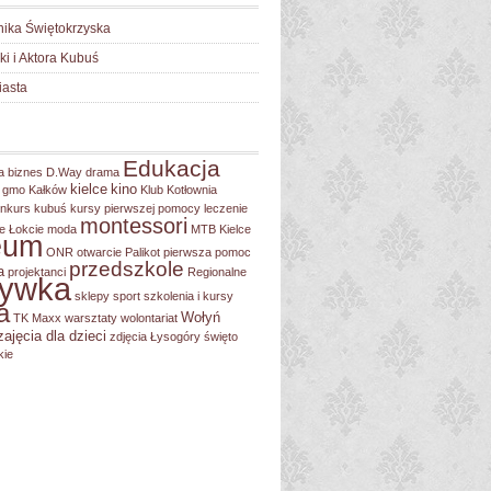
nika Świętokrzyska
lki i Aktora Kubuś
iasta
Edukacja
a
biznes
D.Way
drama
kielce
kino
gmo
Kałków
Klub Kotłownia
nkurs
kubuś
kursy pierwszej pomocy
leczenie
montessori
e Łokcie
moda
MTB Kielce
eum
ONR
otwarcie
Palikot
pierwsza pomoc
przedszkole
a
projektanci
Regionalne
rywka
sklepy
sport
szkolenia i kursy
a
Wołyń
TK Maxx
warsztaty
wolontariat
zajęcia dla dzieci
zdjęcia
Łysogóry
święto
kie