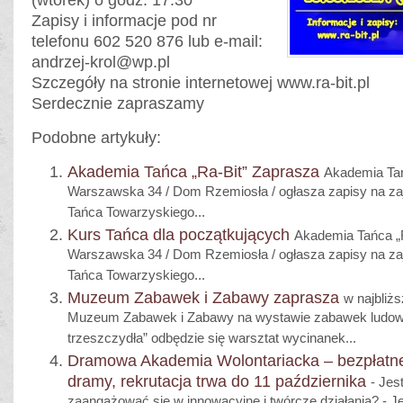
(wtorek) o godz. 17.30
Zapisy i informacje pod nr
telefonu 602 520 876 lub e-mail:
andrzej-krol@wp.pl
Szczegóły na stronie internetowej www.ra-bit.pl
Serdecznie zapraszamy
Podobne artykuły:
Akademia Tańca „Ra-Bit” Zaprasza
Akademia Tańc
Warszawska 34 / Dom Rzemiosła / ogłasza zapisy na za
Tańca Towarzyskiego...
Kurs Tańca dla początkujących
Akademia Tańca „Ra
Warszawska 34 / Dom Rzemiosła / ogłasza zapisy na za
Tańca Towarzyskiego...
Muzeum Zabawek i Zabawy zaprasza
w najbliż
Muzeum Zabawek i Zabawy na wystawie zabawek ludowy
trzeszczydła” odbędzie się warsztat wycinanek...
Dramowa Akademia Wolontariacka – bezpłatne
dramy, rekrutacja trwa do 11 października
- Jes