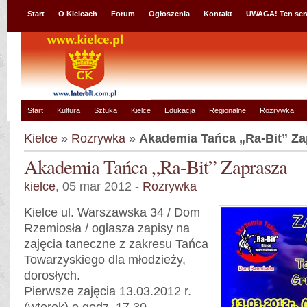
Start
O Kielcach
Forum
Ogłoszenia
Kontakt
UWAGA! Ten ser
Start
Kultura
Sztuka
Kielce
Edukacja
Regionalne
Rozrywka
Kielce
»
Rozrywka
»
Akademia Tańca „Ra-Bit” Za
Akademia Tańca „Ra-Bit” Zaprasza
kielce
, 05 mar 2012 -
Rozrywka
Kielce ul. Warszawska 34 / Dom
Rzemiosła / ogłasza zapisy na
zajęcia taneczne z zakresu Tańca
Towarzyskiego dla młodzieży,
dorosłych.
Pierwsze zajęcia 13.03.2012 r.