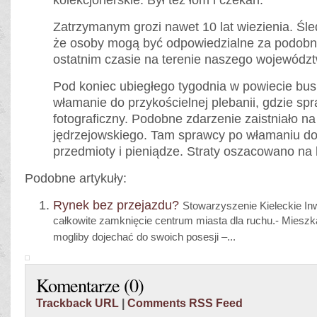
kolekcjonerskie. Był też łom i czekan.
Zatrzymanym grozi nawet 10 lat wiezienia. Śle
że osoby mogą być odpowiedzialne za podob
ostatnim czasie na terenie naszego wojewódz
Pod koniec ubiegłego tygodnia w powiecie bus
włamanie do przykościelnej plebanii, gdzie spr
fotograficzny. Podobne zdarzenie zaistniało na
jędrzejowskiego. Tam sprawcy po włamaniu do 
przedmioty i pieniądze. Straty oszacowano na k
Podobne artykuły:
Rynek bez przejazdu?
Stowarzyszenie Kieleckie In
całkowite zamknięcie centrum miasta dla ruchu.- Miesz
mogliby dojechać do swoich posesji –...
Komentarze (0)
Trackback URL
|
Comments RSS Feed