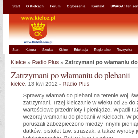
Start
O Kielcach
Forum
Ogłoszenia
Kontakt
UWAGA! Ten ser
Start
Kultura
Sztuka
Kielce
Edukacja
Regionalne
Rozrywka
Kielce
»
Radio Plus
»
Zatrzymani po włamaniu do 
Zatrzymani po włamaniu do plebanii
kielce
, 13 kwi 2012 -
Radio Plus
Sprawcy włamań do plebani na terenie woj. św
zatrzymani. Trzej kielczanie w wieku od 25 do 2
wartościowe przedmioty i pieniądze. Wpadli t
wczoraj włamaniu do plebanii w Kielcach. W po
poruszali zabezpieczono miedzy innymi pieni
datków, pistolet tzw. straszak, a także wyroby j