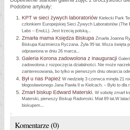
Dopełnienie stanowi galeria zdjęć z uroczystości di
Podobne artykuły:
KPT w sieci żywych laboratoriów
Kielecki Park Te
członkiem Europejskiej Sieci Żywych Laboratoriów (The 
Labs – EnoLL). Jest trzecią polską...
Zmarła mama Księdza Biskupa
Zmarła Joanna R
Biskupa Kazimierza Ryczana. Żyła 99 lat. Msza święta 
odprawiona w dniu 26 marca...
Galeria Korona zadowolona z inauguracji
Galer
zadowolona z rozpoczęcia działalności. Nie może narze
zainteresowania, bo tylko w pierwszym dniu otwarcia odwi
Był u nas Papież
W niedzielę 3 czerwca minęła 21 ro
błogosławionego Jana Pawła II w Kielcach. – Było to dla 
Zmarł biskup Edward Materski.
W sobotę zmarł ks
Materski, pierwszy Biskup Radomski. Miał 89 lat.W latac
biskupem...
Komentarze (0)