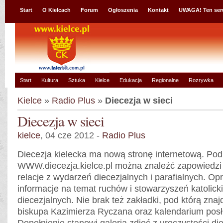
Start
O Kielcach
Forum
Ogłoszenia
Kontakt
UWAGA! Ten ser
Start
Kultura
Sztuka
Kielce
Edukacja
Regionalne
Rozrywka
Kielce
»
Radio Plus
»
Diecezja w sieci
Diecezja w sieci
kielce
, 04 cze 2012 -
Radio Plus
Diecezja kielecka ma nową stronę internetową. Po
WWW.diecezja.kielce.pl można znaleźć zapowiedzi 
relacje z wydarzeń diecezjalnych i parafialnych. Op
informacje na temat ruchów i stowarzyszeń katolickic
diecezjalnych. Nie brak też zakładki, pod którą zna
biskupa Kazimierza Ryczana oraz kalendarium posł