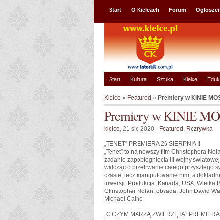
Start
O Kielcach
Forum
Ogłoszen
Start
Kultura
Sztuka
Kielce
Eduk
Kielce
»
Featured
»
Premiery w KINIE M
Premiery w KINIE 
kielce
, 21 sie 2020 -
Featured
,
Rozrywka
„TENET” PREMIERA 26 SIERPNIA !!
„Tenet” to najnowszy film Christophera No
zadanie zapobiegnięcia III wojny światow
walcząc o przetrwanie całego przyszłego 
czasie, lecz manipulowanie nim, a dokładn
inwersji. Produkcja: Kanada, USA, Wielka Br
Christopher Nolan, obsada: John David Was
Michael Caine
„O CZYM MARZĄ ZWIERZĘTA” PREMIERA