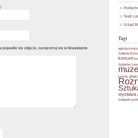
)
Politech
Teatr La
Urząd M
Tagi
pojawiło się zdjęcie, zarejestruj się w
Gravatarze
.
agroturystyk
Galeria Echo
koncert
ko
żylaków
Lew
muz
prac
pomoc
Roz
Sztuk
wystawa
świętokrzyst