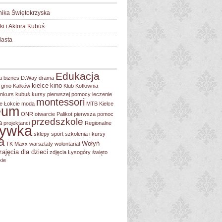
nika Świętokrzyska
lki i Aktora Kubuś
iasta
Edukacja
a
biznes
D.Way
drama
kielce
kino
gmo
Kałków
Klub Kotłownia
nkurs
kubuś
kursy pierwszej pomocy
leczenie
montessori
e Łokcie
moda
MTB Kielce
eum
ONR
otwarcie
Palikot
pierwsza pomoc
przedszkole
a
projektanci
Regionalne
rywka
sklepy
sport
szkolenia i kursy
a
Wołyń
TK Maxx
warsztaty
wolontariat
zajęcia dla dzieci
zdjęcia
Łysogóry
święto
kie