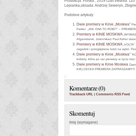
Produkcja: Polska , 2019 czas trwania: 110 
Lepianka,obsada: Andrzej Seweryn, Zbign
Podobne artykuły:
Dwie premiery w Kinie „Moskwa”
Pie
Parker: „JAK ONA TO ROBI?” – PREMIERA!!
Premiery w KINIE MOSKWA
„WYWIAD
Afganistanie, dziennikarz Paul Asher stara.
Premiery w KINIE MOSKWA
„VOLTA” 
zagadek i przeglądaniu ludzi na wylot. Pe
Dwie premiery w Kinie „Moskwa”
“K
kobiety, która po raz pierwszy w życiu traci
Dwie premiery w Kinie Moskwa
Zapr
KIELCECKA PREMIERA ZAPRASZAMY!!! godz
Komentarze (0)
Trackback URL
|
Comments RSS Feed
Skomentuj
Imię (wymagane)