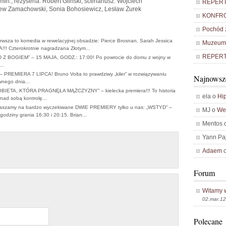
min., reżyseria: Robert Gliński, scenariusz: Wojciech
REPERTU
iew Zamachowski, Sonia Bohosiewicz, Lesław Żurek
KONFRO
Pochód z
rwsza to komedia w rewelacyjnej obsadzie: Pierce Brosnan, Sarah Jessica
Muzeum 
! Czterokrotnie nagradzana Złotym...
REPERTU
 Z BOGIEM” – 15 MAJA, GODZ.: 17:00! Po powrocie do domu z wojny w
..
– PREMIERA 7 LIPCA! Bruno Volta to prawdziwy „kiler” w rozwiązywaniu
Najnowsz
wnego dnia...
OBIETA, KTÓRA PRAGNĘŁA MĄŻCZYZNY” – kielecka premiera!!! To historia
ela o
Hip
 nad sobą kontrolę...
aszamy na bardzo wyczekiwane DWIE PREMIERY tylko u nas: „WSTYD” –
MJ o
Weź
iny grania 16:30 i 20:15. Brian...
Mentos 
Yann Pa
Adaem
Forum
Witamy 
02.mar.12
Polecane