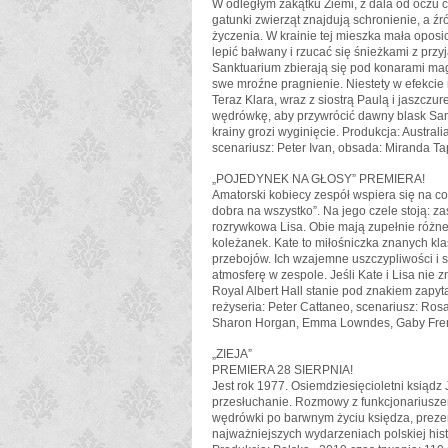
W odległym zakątku Ziemi, z dala od oczu c
gatunki zwierząt znajdują schronienie, a ź
życzenia. W krainie tej mieszka mała oposi
lepić bałwany i rzucać się śnieżkami z prz
Sanktuarium zbierają się pod konarami mag
swe mroźne pragnienie. Niestety w efekcie 
Teraz Klara, wraz z siostrą Paulą i jaszcz
wędrówkę, aby przywrócić dawny blask San
krainy grozi wyginięcie. Produkcja: Australi
scenariusz: Peter Ivan, obsada: Miranda T
„POJEDYNEK NA GŁOSY” PREMIERA!
Amatorski kobiecy zespół wspiera się na co 
dobra na wszystko”. Na jego czele stoją: 
rozrywkowa Lisa. Obie mają zupełnie różne
koleżanek. Kate to miłośniczka znanych klas
przebojów. Ich wzajemne uszczypliwości i s
atmosferę w zespole. Jeśli Kate i Lisa nie
Royal Albert Hall stanie pod znakiem zapyta
reżyseria: Peter Cattaneo, scenariusz: Ros
Sharon Horgan, Emma Lowndes, Gaby Fren
„ZIEJA”
PREMIERA 28 SIERPNIA!
Jest rok 1977. Osiemdziesięcioletni ksiądz
przesłuchanie. Rozmowy z funkcjonariusze
wędrówki po barwnym życiu księdza, prezen
najważniejszych wydarzeniach polskiej hist