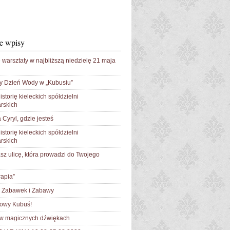
e wpisy
 warsztaty w najbliższą niedzielę 21 maja
y Dzień Wody w „Kubusiu”
istorię kieleckich spółdzielni
rskich
 Cyryl, gdzie jesteś
istorię kieleckich spółdzielni
rskich
sz ulicę, która prowadzi do Twojego
apia”
Zabawek i Zabawy
łowy Kubuś!
 w magicznych dźwiękach