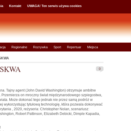
ia
Kontakt
UWAGA! Ten serwis używa cookies
acja
Regionalne
Rozrywka
Sport
Repertuar
Miejsca
OSKWA
MOSKWA
0
lana. Tajny agent (John David Washington) otrzymuje ambitne
ej. Przemierza on mroczny świat międzynarodowego szpiegostwa,
świata. Może dokonać tego jednak nie przez samą podróż w
iej wykorzystując tytułową technologię, która pozwala dokonywać
ytania , 2020, reżyseria: Christopher Nolan, scenariusz:
hington, Robert Pattinson, Elizabeth Debicki, Dimple Kapadia,
!