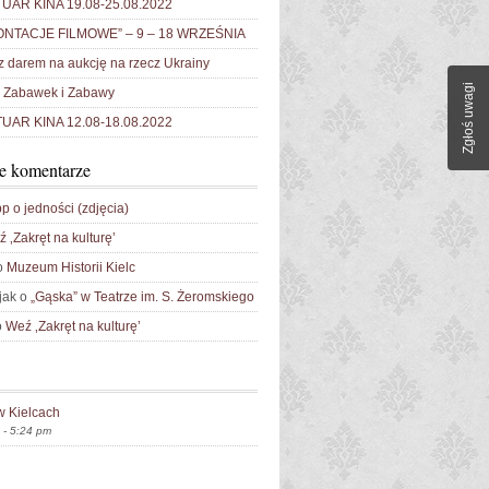
AR KINA 19.08-25.08.2022
NTACJE FILMOWE” – 9 – 18 WRZEŚNIA
 darem na aukcję na rzecz Ukrainy
Zgłoś uwagi
Zabawek i Zabawy
AR KINA 12.08-18.08.2022
e komentarze
p o jedności (zdjęcia)
 ‚Zakręt na kulturę’
o
Muzeum Historii Kielc
jak o
„Gąska” w Teatrze im. S. Żeromskiego
o
Weź ‚Zakręt na kulturę’
w Kielcach
 - 5:24 pm