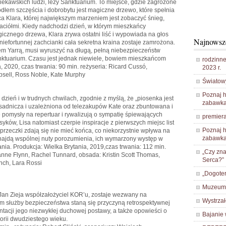
iekawskich ludzi, leży Sanktuarium. To miejsce, gdzie zagrożone
ródłem szczęścia i dobrobytu jest magiczne drzewo, które spełnia
ca Klara, której największym marzeniem jest zobaczyć śnieg,
yjaciółmi. Kiedy nadchodzi dzień, w którym mieszkańcy
icznego drzewa, Klara zrywa ostatni liść i wypowiada na głos
Najnowsz
niefortunnej zachcianki cała sekretna kraina zostaje zamrożona.
urem Yarrą, musi wyruszyć na długą, pełną niebezpieczeństw
ktuarium. Czasu jest jednak niewiele, bowiem mieszkańcom
rodzinne
a, 2020, czas trwania: 90 min. reżyseria: Ricard Cussó,
2023 r.
apsell, Ross Noble, Kate Murphy
Światow
Poznaj h
dzień i w trudnych chwilach, zgodnie z myślą, że „piosenka jest
zabawka
zasadnicza i uzależniona od telezakupów Kate oraz zbuntowana i
 pomysły na repertuar i rywalizują o sympatię śpiewających
premiera
yków, Lisa natomiast czerpie inspiracje z pierwszych miejsc list
Poznaj h
przeczki zdają się nie mieć końca, co niekorzystnie wpływa na
zabawka
 znajdą wspólnej nuty porozumienia, ich wymarzony występ w
nia. Produkcja: Wielka Brytania, 2019,czas trwania: 112 min.
„Czy zna
anne Flynn, Rachel Tunnard, obsada: Kristin Scott Thomas,
Serca?”
ch, Lara Rossi
„Dogoter
Muzeum 
 Jan Zieja współzałożyciel KOR’u, zostaje wezwany na
Wystrza
m służby bezpieczeństwa staną się przyczyną retrospektywnej
tacji jego niezwykłej duchowej postawy, a także opowieści o
Bajanie
orii dwudziestego wieku.