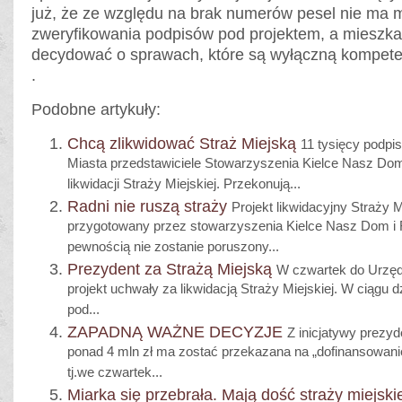
już, że ze względu na brak numerów pesel nie ma 
zweryfikowania podpisów pod projektem, a mieszka
decydować o sprawach, które są wyłączną kompet
.
Podobne artykuły:
Chcą zlikwidować Straż Miejską
11 tysięcy podpi
Miasta przedstawiciele Stowarzyszenia Kielce Nasz Dom
likwidacji Straży Miejskiej. Przekonują...
Radni nie ruszą straży
Projekt likwidacyjny Straży M
przygotowany przez stowarzyszenia Kielce Nasz Dom i
pewnością nie zostanie poruszony...
Prezydent za Strażą Miejską
W czwartek do Urzędu
projekt uchwały za likwidacją Straży Miejskiej. W ciągu d
pod...
ZAPADNĄ WAŻNE DECYZJE
Z inicjatywy prezyd
ponad 4 mln zł ma zostać przekazana na „dofinansowan
tj.we czwartek...
Miarka się przebrała. Mają dość straży miejskie