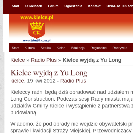
Start
O Kielcach
Forum
Ogłoszenia
Kontakt
UWAGA! Ten ser
Start
Kultura
Sztuka
Kielce
Edukacja
Regionalne
Rozrywka
Kielce
»
Radio Plus
»
Kielce wyjdą z Yu Long
Kielce wyjdą z Yu Long
kielce
, 19 kwi 2012 -
Radio Plus
Kieleccy radni będą dziś obradować nad udziałem 
Long Construction. Podczas sesji Rady miasta mają
udziałów Gminy Kielce i wystąpienie z partnerstwa 
budowlaną.
Wiadomo, że pod obrady nie wejdzie obywatelski pr
sprawie likwidacji Straży Miejskiej. Przewodnicząc